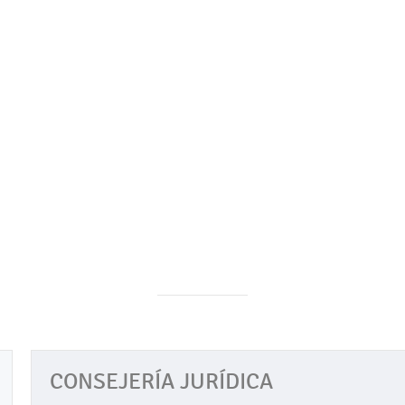
o
Tu Municipio
A.Simplificación
DIF
Tr
CONSEJERÍA JURÍDICA